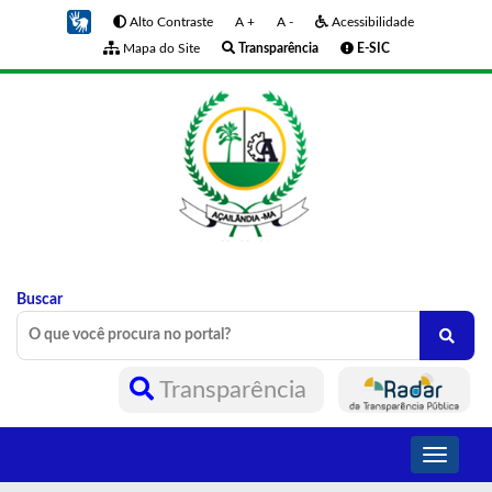
Alto Contraste
A +
A -
Acessibilidade
Mapa do Site
Transparência
E-SIC
Buscar
Transparência
Toggle
navigati