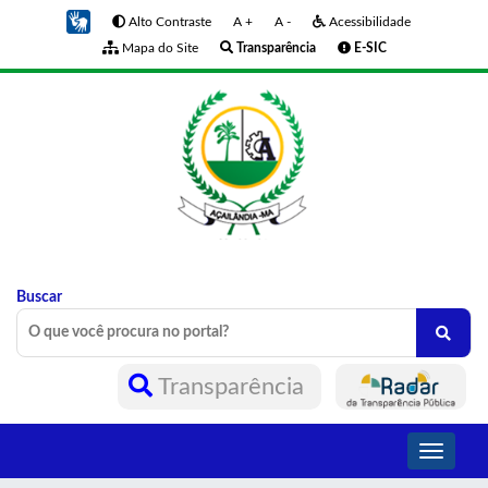
Alto Contraste
A +
A -
Acessibilidade
Mapa do Site
Transparência
E-SIC
Buscar
Transparência
Toggle
navigati