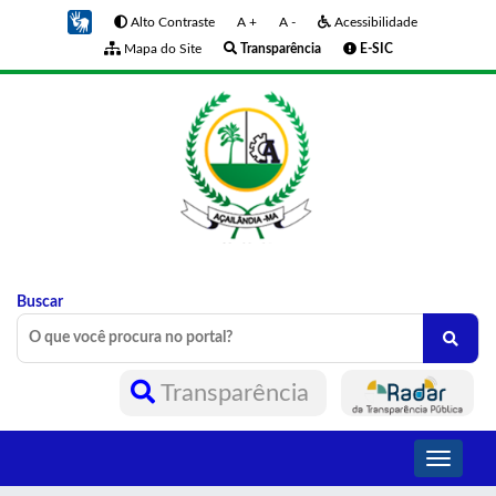
Alto Contraste
A +
A -
Acessibilidade
Mapa do Site
Transparência
E-SIC
Buscar
Transparência
Toggle
navigati