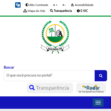
Alto Contraste
A +
A -
Acessibilidade
Mapa do Site
Transparência
E-SIC
Buscar
Transparência
Toggle
navigati